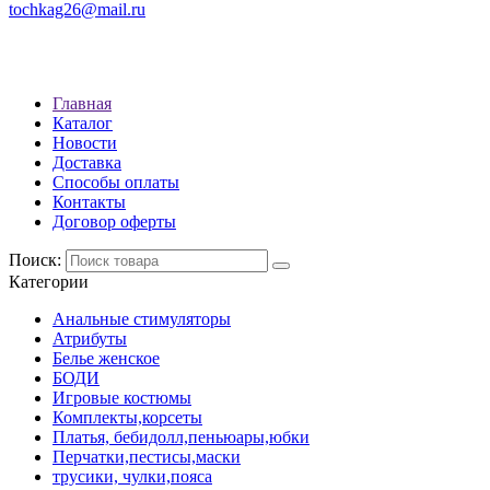
tochkag26@mail.ru
РЕЖИМ РАБОТЫ: с 10:00 до 22:00
АДРЕС: Г. СТАВРОПОЛЬ, УЛ. ЛЕНИНА 392
Главная
Каталог
Новости
Доставка
Способы оплаты
Контакты
Договор оферты
Поиск:
Категории
Анальные стимуляторы
Атрибуты
Белье женское
БОДИ
Игровые костюмы
Комплекты,корсеты
Платья, бебидолл,пеньюары,юбки
Перчатки,пестисы,маски
трусики, чулки,пояса