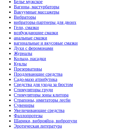
Белье мужское
Вагины, мастурбаторы
Вакуумные массажеры
Вибраторы
вибраторы-партнеры для двоих
Гели, смазки
возбуждающие смазки
анальные смазки
вагинальные и вкусовые смазки
Духи с феромонами
Журналы
Кольца, насадки
Куклы
Презервативы
Продлевающие средства
Садо-мазо атрибутика
Средства для ухода за бюстом
Стимуляторы груди
Стимуляторы зоны клитора
Страпоны, имитаторы лесби
Сувениры
Увеличивающие средства
Фаллопротезы
Шарики, виброяйца, вибропули
Эротическая литература