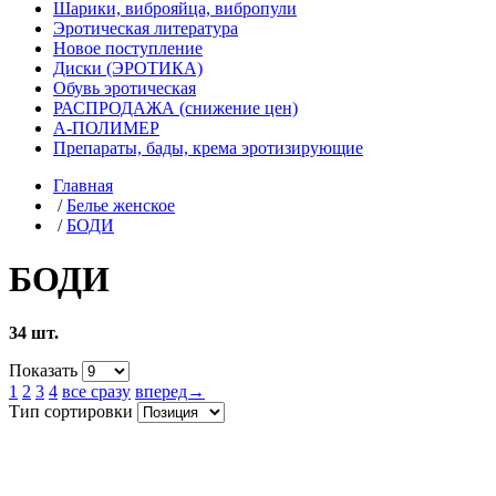
Шарики, виброяйца, вибропули
Эротическая литература
Новое поступление
Диски (ЭРОТИКА)
Обувь эротическая
РАСПРОДАЖА (снижение цен)
А-ПОЛИМЕР
Препараты, бады, крема эротизирующие
Главная
/
Белье женское
/
БОДИ
БОДИ
34 шт.
Показать
1
2
3
4
все сразу
вперед→
Тип сортировки