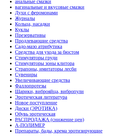
анальные смазки
вагинальные и вкусовые смазки
Духи с феромонами
Журналы
Кольца, насадки
Куклы
Презервативы
Продлевающие средства
Садо-мазо атрибутика
Средства для ухода за бюстом
Стимуляторы груди
Стимуляторы зоны клитора
Страпоны, имитаторы лесби
Сувениры
Увеличивающие средства
Фаллопротезы
Шарики, виброяйца, вибропули
Эротическая литература
Новое поступление
Диски (ЭРОТИКА)
Обувь эротическая
РАСПРОДАЖА (снижение цен)
А-ПОЛИМЕР
Препараты, бады, крема эротизирующие