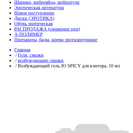
Шарики, виброяйца, вибропули
Эротическая литература
Новое поступление
Диски (ЭРОТИКА)
Обувь эротическая
РАСПРОДАЖА (снижение цен)
А-ПОЛИМЕР
Препараты, бады, крема эротизирующие
Главная
/
Гели, смазки
/
возбуждающие смазки
/ Возбуждающий гель JO SPICY для клитора, 10 мл