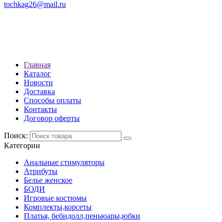
tochkag26@mail.ru
РЕЖИМ РАБОТЫ: с 10:00 до
22:00
АДРЕС: Г. СТАВРОПОЛЬ, УЛ.
ЛЕНИНА 392
Главная
Каталог
Новости
Доставка
Способы оплаты
Контакты
Договор оферты
Поиск:
Категории
Анальные стимуляторы
Атрибуты
Белье женское
БОДИ
Игровые костюмы
Комплекты,корсеты
Платья, бебидолл,пеньюары,юбки