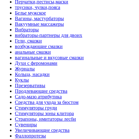
Перчатки,пестисы,маски
трусики, чулки,пояса
Белье мужское
Вагины, мастурбаторы
Вакуумные массажеры
Вибраторы
вибраторы-партнеры для двоих
Гели, смазки
возбуждающие смазки
анальные смазки
вагинальные и вкусовые смазки
Духи с феромонами
Журналы
Кольца, насадки
Куклы
Презервативы
Продлевающие средства
Садо-мазо атрибутика
Средства для ухода за бюстом
Стимуляторы груди
Стимуляторы зоны клитора
Страпоны, имитаторы лесби
Сувениры
Увеличивающие средства
Фаллопротезы