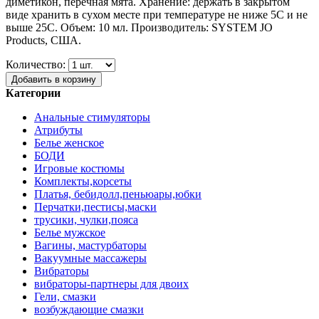
диметикон, перечная мята. Хранение: держать в закрытом
виде хранить в сухом месте при температуре не ниже 5С и не
выше 25С. Объем: 10 мл. Производитель: SYSTEM JO
Products, США.
Количество:
Добавить в корзину
Категории
Анальные стимуляторы
Атрибуты
Белье женское
БОДИ
Игровые костюмы
Комплекты,корсеты
Платья, бебидолл,пеньюары,юбки
Перчатки,пестисы,маски
трусики, чулки,пояса
Белье мужское
Вагины, мастурбаторы
Вакуумные массажеры
Вибраторы
вибраторы-партнеры для двоих
Гели, смазки
возбуждающие смазки