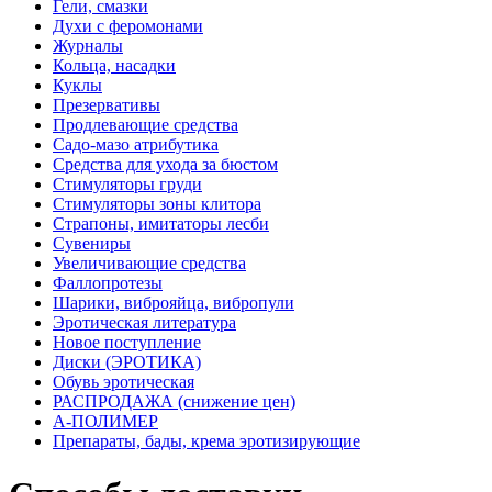
Гели, смазки
Духи с феромонами
Журналы
Кольца, насадки
Куклы
Презервативы
Продлевающие средства
Садо-мазо атрибутика
Средства для ухода за бюстом
Стимуляторы груди
Стимуляторы зоны клитора
Страпоны, имитаторы лесби
Сувениры
Увеличивающие средства
Фаллопротезы
Шарики, виброяйца, вибропули
Эротическая литература
Новое поступление
Диски (ЭРОТИКА)
Обувь эротическая
РАСПРОДАЖА (снижение цен)
А-ПОЛИМЕР
Препараты, бады, крема эротизирующие