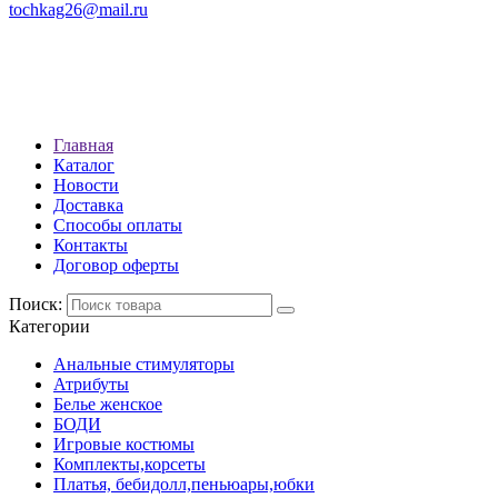
tochkag26@mail.ru
РЕЖИМ РАБОТЫ: с 10:00 до
22:00
АДРЕС: Г. СТАВРОПОЛЬ, УЛ.
ЛЕНИНА 392
Главная
Каталог
Новости
Доставка
Способы оплаты
Контакты
Договор оферты
Поиск:
Категории
Анальные стимуляторы
Атрибуты
Белье женское
БОДИ
Игровые костюмы
Комплекты,корсеты
Платья, бебидолл,пеньюары,юбки