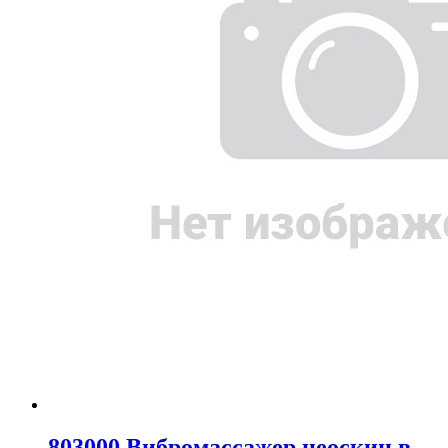
803000 Вибромассажер неоскин в