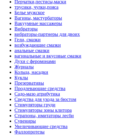
Перчатки,пестисы,маски
трусики, чулки,пояса
Белье мужское
Вагины, мастурбаторы
Вакуумные массажеры
Вибраторы
вибраторы-партнеры для двоих
Гели, смазки
возбуждающие смазки
анальные смазки
вагинальные и вкусовые смазки
Духи с феромонами
Журналы
Кольца, насадки
Куклы
Презервативы
Продлевающие средства
Садо-мазо атрибутика
Средства для ухода за бюстом
Стимуляторы груди
Стимуляторы зоны клитора
Страпоны, имитаторы лесби
Сувениры
Увеличивающие средства
Фаллопротезы