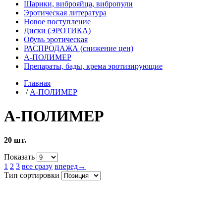
Шарики, виброяйца, вибропули
Эротическая литература
Новое поступление
Диски (ЭРОТИКА)
Обувь эротическая
РАСПРОДАЖА (снижение цен)
А-ПОЛИМЕР
Препараты, бады, крема эротизирующие
Главная
/
А-ПОЛИМЕР
А-ПОЛИМЕР
20 шт.
Показать
1
2
3
все сразу
вперед→
Тип сортировки