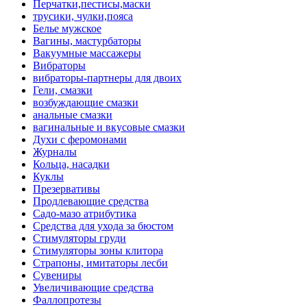
Перчатки,пестисы,маски
трусики, чулки,пояса
Белье мужское
Вагины, мастурбаторы
Вакуумные массажеры
Вибраторы
вибраторы-партнеры для двоих
Гели, смазки
возбуждающие смазки
анальные смазки
вагинальные и вкусовые смазки
Духи с феромонами
Журналы
Кольца, насадки
Куклы
Презервативы
Продлевающие средства
Садо-мазо атрибутика
Средства для ухода за бюстом
Стимуляторы груди
Стимуляторы зоны клитора
Страпоны, имитаторы лесби
Сувениры
Увеличивающие средства
Фаллопротезы