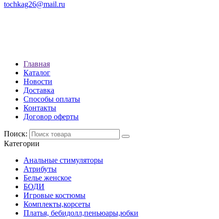
tochkag26@mail.ru
РЕЖИМ РАБОТЫ: с 10:00 до
22:00
АДРЕС: Г. СТАВРОПОЛЬ, УЛ.
ЛЕНИНА 392
Главная
Каталог
Новости
Доставка
Способы оплаты
Контакты
Договор оферты
Поиск:
Категории
Анальные стимуляторы
Атрибуты
Белье женское
БОДИ
Игровые костюмы
Комплекты,корсеты
Платья, бебидолл,пеньюары,юбки