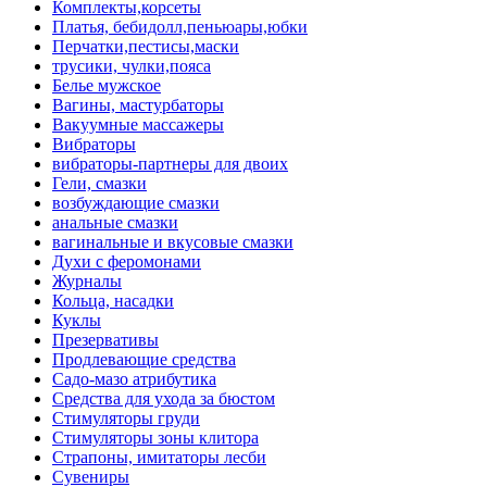
Комплекты,корсеты
Платья, бебидолл,пеньюары,юбки
Перчатки,пестисы,маски
трусики, чулки,пояса
Белье мужское
Вагины, мастурбаторы
Вакуумные массажеры
Вибраторы
вибраторы-партнеры для двоих
Гели, смазки
возбуждающие смазки
анальные смазки
вагинальные и вкусовые смазки
Духи с феромонами
Журналы
Кольца, насадки
Куклы
Презервативы
Продлевающие средства
Садо-мазо атрибутика
Средства для ухода за бюстом
Стимуляторы груди
Стимуляторы зоны клитора
Страпоны, имитаторы лесби
Сувениры