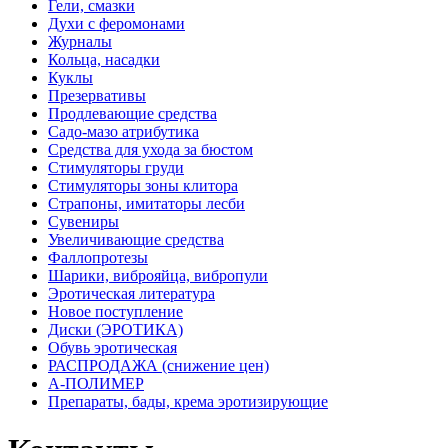
Гели, смазки
Духи с феромонами
Журналы
Кольца, насадки
Куклы
Презервативы
Продлевающие средства
Садо-мазо атрибутика
Средства для ухода за бюстом
Стимуляторы груди
Стимуляторы зоны клитора
Страпоны, имитаторы лесби
Сувениры
Увеличивающие средства
Фаллопротезы
Шарики, виброяйца, вибропули
Эротическая литература
Новое поступление
Диски (ЭРОТИКА)
Обувь эротическая
РАСПРОДАЖА (снижение цен)
А-ПОЛИМЕР
Препараты, бады, крема эротизирующие