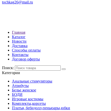
tochkag26@mail.ru
РЕЖИМ РАБОТЫ: с 10:00 до
22:00
АДРЕС: Г. СТАВРОПОЛЬ, УЛ.
ЛЕНИНА 392
Главная
Каталог
Новости
Доставка
Способы оплаты
Контакты
Договор оферты
Поиск:
Категории
Анальные стимуляторы
Атрибуты
Белье женское
БОДИ
Игровые костюмы
Комплекты,корсеты
Платья, бебидолл,пеньюары,юбки