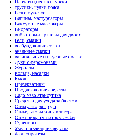
Перчатки,пестисы,маски
трусики, чулки,пояса
Белье мужское
Вагины, мастурбаторы
Вакуумные массажеры
Вибраторы
вибраторы-партнеры для двоих
Гели, смазки
возбуждающие смазки
анальные смазки
вагинальные и вкусовые смазки
Духи с феромонами
Журналы
Кольца, насадки
Куклы
Презервативы
Продлевающие средства
Садо-мазо атрибутика
Средства для ухода за бюстом
Стимуляторы груди
Стимуляторы зоны клитора
Страпоны, имитаторы лесби
Сувениры
Увеличивающие средства
Фаллопротезы