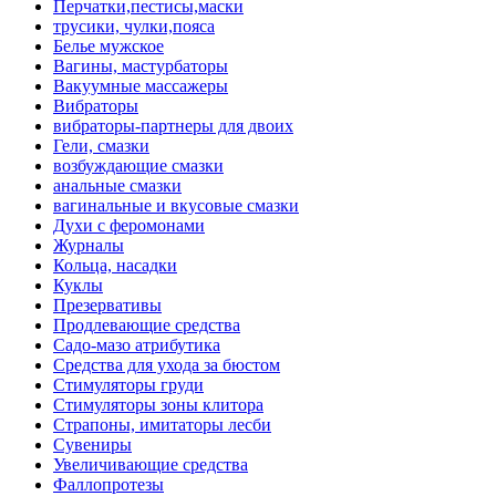
Перчатки,пестисы,маски
трусики, чулки,пояса
Белье мужское
Вагины, мастурбаторы
Вакуумные массажеры
Вибраторы
вибраторы-партнеры для двоих
Гели, смазки
возбуждающие смазки
анальные смазки
вагинальные и вкусовые смазки
Духи с феромонами
Журналы
Кольца, насадки
Куклы
Презервативы
Продлевающие средства
Садо-мазо атрибутика
Средства для ухода за бюстом
Стимуляторы груди
Стимуляторы зоны клитора
Страпоны, имитаторы лесби
Сувениры
Увеличивающие средства
Фаллопротезы