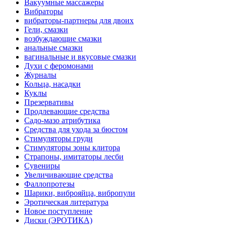
Вакуумные массажеры
Вибраторы
вибраторы-партнеры для двоих
Гели, смазки
возбуждающие смазки
анальные смазки
вагинальные и вкусовые смазки
Духи с феромонами
Журналы
Кольца, насадки
Куклы
Презервативы
Продлевающие средства
Садо-мазо атрибутика
Средства для ухода за бюстом
Стимуляторы груди
Стимуляторы зоны клитора
Страпоны, имитаторы лесби
Сувениры
Увеличивающие средства
Фаллопротезы
Шарики, виброяйца, вибропули
Эротическая литература
Новое поступление
Диски (ЭРОТИКА)