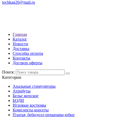
tochkag26@mail.ru
РЕЖИМ РАБОТЫ: с 10:00 до
22:00
АДРЕС: Г. СТАВРОПОЛЬ, УЛ.
ЛЕНИНА 392
Главная
Каталог
Новости
Доставка
Способы оплаты
Контакты
Договор оферты
Поиск:
Категории
Анальные стимуляторы
Атрибуты
Белье женское
БОДИ
Игровые костюмы
Комплекты,корсеты
Платья, бебидолл,пеньюары,юбки