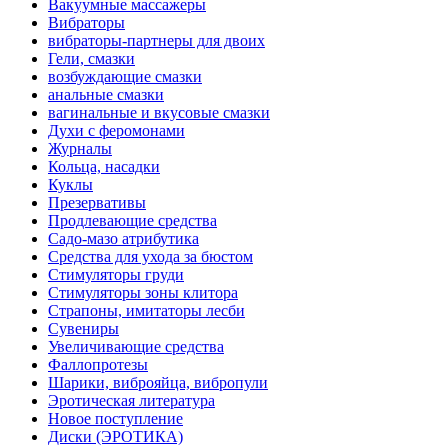
Вакуумные массажеры
Вибраторы
вибраторы-партнеры для двоих
Гели, смазки
возбуждающие смазки
анальные смазки
вагинальные и вкусовые смазки
Духи с феромонами
Журналы
Кольца, насадки
Куклы
Презервативы
Продлевающие средства
Садо-мазо атрибутика
Средства для ухода за бюстом
Стимуляторы груди
Стимуляторы зоны клитора
Страпоны, имитаторы лесби
Сувениры
Увеличивающие средства
Фаллопротезы
Шарики, виброяйца, вибропули
Эротическая литература
Новое поступление
Диски (ЭРОТИКА)