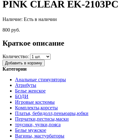
PINK CLEAR EK-2103PC
Наличие:
Есть в наличии
800 руб.
Краткое описание
Количество:
Добавить в корзину
Категории
Анальные стимуляторы
Атрибуты
Белье женское
БОДИ
Игровые костюмы
Комплекты,корсеты
Платья, бебидолл,пеньюары,юбки
Перчатки,пестисы,маски
трусики, чулки,пояса
Белье мужское
Вагины, мастурбаторы