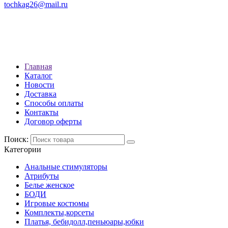
tochkag26@mail.ru
РЕЖИМ РАБОТЫ: с 10:00 до
22:00
АДРЕС: Г. СТАВРОПОЛЬ, УЛ.
ЛЕНИНА 392
Главная
Каталог
Новости
Доставка
Способы оплаты
Контакты
Договор оферты
Поиск:
Категории
Анальные стимуляторы
Атрибуты
Белье женское
БОДИ
Игровые костюмы
Комплекты,корсеты
Платья, бебидолл,пеньюары,юбки