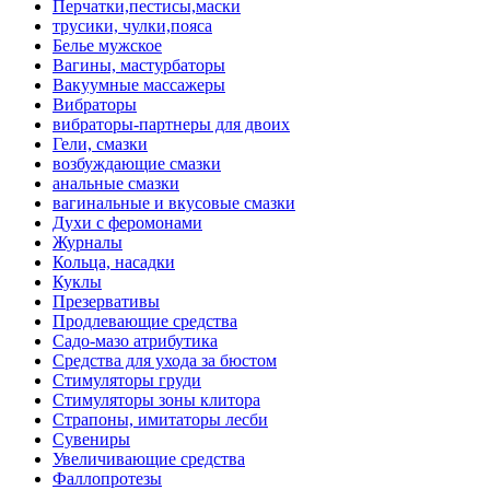
Перчатки,пестисы,маски
трусики, чулки,пояса
Белье мужское
Вагины, мастурбаторы
Вакуумные массажеры
Вибраторы
вибраторы-партнеры для двоих
Гели, смазки
возбуждающие смазки
анальные смазки
вагинальные и вкусовые смазки
Духи с феромонами
Журналы
Кольца, насадки
Куклы
Презервативы
Продлевающие средства
Садо-мазо атрибутика
Средства для ухода за бюстом
Стимуляторы груди
Стимуляторы зоны клитора
Страпоны, имитаторы лесби
Сувениры
Увеличивающие средства
Фаллопротезы