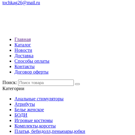
tochkag26@mail.ru
РЕЖИМ РАБОТЫ: с 10:00 до
22:00
АДРЕС: Г. СТАВРОПОЛЬ, УЛ.
ЛЕНИНА 392
Главная
Каталог
Новости
Доставка
Способы оплаты
Контакты
Договор оферты
Поиск:
Категории
Анальные стимуляторы
Атрибуты
Белье женское
БОДИ
Игровые костюмы
Комплекты,корсеты
Платья, бебидолл,пеньюары,юбки