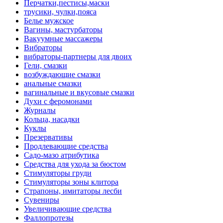
Перчатки,пестисы,маски
трусики, чулки,пояса
Белье мужское
Вагины, мастурбаторы
Вакуумные массажеры
Вибраторы
вибраторы-партнеры для двоих
Гели, смазки
возбуждающие смазки
анальные смазки
вагинальные и вкусовые смазки
Духи с феромонами
Журналы
Кольца, насадки
Куклы
Презервативы
Продлевающие средства
Садо-мазо атрибутика
Средства для ухода за бюстом
Стимуляторы груди
Стимуляторы зоны клитора
Страпоны, имитаторы лесби
Сувениры
Увеличивающие средства
Фаллопротезы