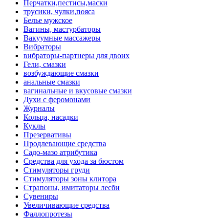
Перчатки,пестисы,маски
трусики, чулки,пояса
Белье мужское
Вагины, мастурбаторы
Вакуумные массажеры
Вибраторы
вибраторы-партнеры для двоих
Гели, смазки
возбуждающие смазки
анальные смазки
вагинальные и вкусовые смазки
Духи с феромонами
Журналы
Кольца, насадки
Куклы
Презервативы
Продлевающие средства
Садо-мазо атрибутика
Средства для ухода за бюстом
Стимуляторы груди
Стимуляторы зоны клитора
Страпоны, имитаторы лесби
Сувениры
Увеличивающие средства
Фаллопротезы