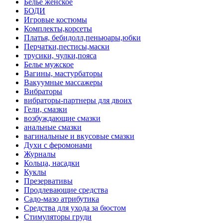
Белье женское
БОДИ
Игровые костюмы
Комплекты,корсеты
Платья, бебидолл,пеньюары,юбки
Перчатки,пестисы,маски
трусики, чулки,пояса
Белье мужское
Вагины, мастурбаторы
Вакуумные массажеры
Вибраторы
вибраторы-партнеры для двоих
Гели, смазки
возбуждающие смазки
анальные смазки
вагинальные и вкусовые смазки
Духи с феромонами
Журналы
Кольца, насадки
Куклы
Презервативы
Продлевающие средства
Садо-мазо атрибутика
Средства для ухода за бюстом
Стимуляторы груди