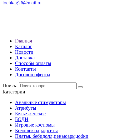
tochkag26@mail.ru
РЕЖИМ РАБОТЫ: с 10:00 до
22:00
АДРЕС: Г. СТАВРОПОЛЬ, УЛ.
ЛЕНИНА 392
Главная
Каталог
Новости
Доставка
Способы оплаты
Контакты
Договор оферты
Поиск:
Категории
Анальные стимуляторы
Атрибуты
Белье женское
БОДИ
Игровые костюмы
Комплекты,корсеты
Платья, бебидолл,пеньюары,юбки