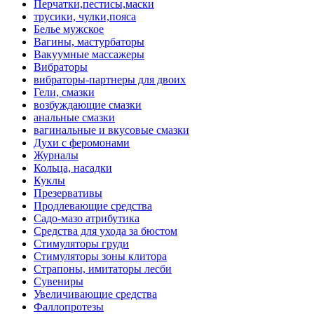
Перчатки,пестисы,маски
трусики, чулки,пояса
Белье мужское
Вагины, мастурбаторы
Вакуумные массажеры
Вибраторы
вибраторы-партнеры для двоих
Гели, смазки
возбуждающие смазки
анальные смазки
вагинальные и вкусовые смазки
Духи с феромонами
Журналы
Кольца, насадки
Куклы
Презервативы
Продлевающие средства
Садо-мазо атрибутика
Средства для ухода за бюстом
Стимуляторы груди
Стимуляторы зоны клитора
Страпоны, имитаторы лесби
Сувениры
Увеличивающие средства
Фаллопротезы