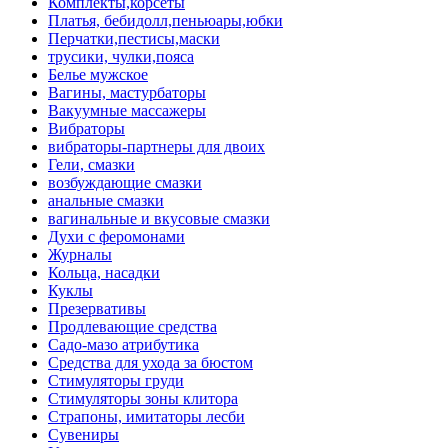
Комплекты,корсеты
Платья, бебидолл,пеньюары,юбки
Перчатки,пестисы,маски
трусики, чулки,пояса
Белье мужское
Вагины, мастурбаторы
Вакуумные массажеры
Вибраторы
вибраторы-партнеры для двоих
Гели, смазки
возбуждающие смазки
анальные смазки
вагинальные и вкусовые смазки
Духи с феромонами
Журналы
Кольца, насадки
Куклы
Презервативы
Продлевающие средства
Садо-мазо атрибутика
Средства для ухода за бюстом
Стимуляторы груди
Стимуляторы зоны клитора
Страпоны, имитаторы лесби
Сувениры