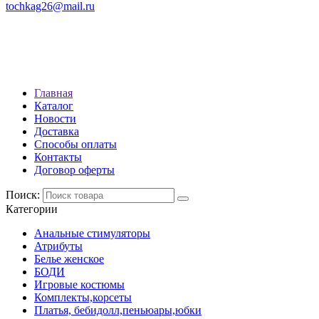
tochkag26@mail.ru
РЕЖИМ РАБОТЫ: с 10:00 до
22:00
АДРЕС: Г. СТАВРОПОЛЬ, УЛ.
ЛЕНИНА 392
Главная
Каталог
Новости
Доставка
Способы оплаты
Контакты
Договор оферты
Поиск:
Категории
Анальные стимуляторы
Атрибуты
Белье женское
БОДИ
Игровые костюмы
Комплекты,корсеты
Платья, бебидолл,пеньюары,юбки