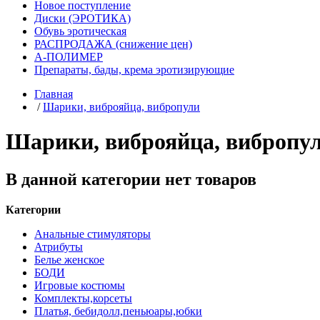
Новое поступление
Диски (ЭРОТИКА)
Обувь эротическая
РАСПРОДАЖА (снижение цен)
А-ПОЛИМЕР
Препараты, бады, крема эротизирующие
Главная
/
Шарики, виброяйца, вибропули
Шарики, виброяйца, вибропу
В данной категории нет товаров
Категории
Анальные стимуляторы
Атрибуты
Белье женское
БОДИ
Игровые костюмы
Комплекты,корсеты
Платья, бебидолл,пеньюары,юбки