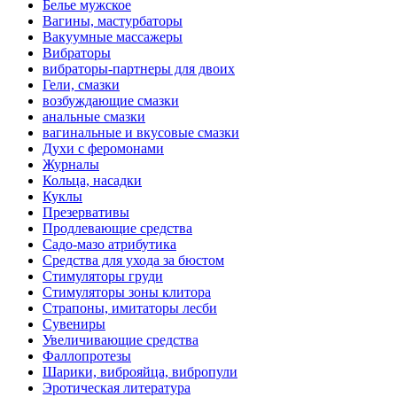
Белье мужское
Вагины, мастурбаторы
Вакуумные массажеры
Вибраторы
вибраторы-партнеры для двоих
Гели, смазки
возбуждающие смазки
анальные смазки
вагинальные и вкусовые смазки
Духи с феромонами
Журналы
Кольца, насадки
Куклы
Презервативы
Продлевающие средства
Садо-мазо атрибутика
Средства для ухода за бюстом
Стимуляторы груди
Стимуляторы зоны клитора
Страпоны, имитаторы лесби
Сувениры
Увеличивающие средства
Фаллопротезы
Шарики, виброяйца, вибропули
Эротическая литература