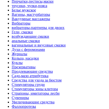
Перчатки,пестисы,маски
трусики, чулки,пояса
Белье мужское
Вагины, мастурбаторы
Вакуумные массажеры
Вибраторы
вибраторы-партнеры для двоих
Гели, смазки
возбуждающие смазки
анальные смазки
вагинальные и вкусовые смазки
Духи с феромонами
Журналы
Кольца, насадки
Куклы
Презервативы
Продлевающие средства
Садо-мазо атрибутика
Средства для ухода за бюстом
Стимуляторы груди
Стимуляторы зоны клитора
Страпоны, имитаторы лесби
Сувениры
Увеличивающие средства
Фаллопротезы