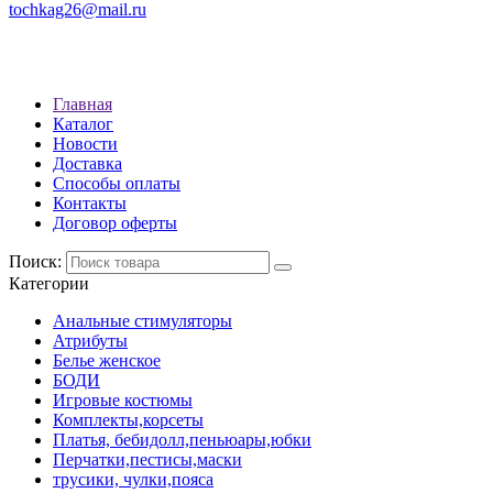
tochkag26@mail.ru
РЕЖИМ РАБОТЫ: с 10:00 до 22:00
АДРЕС: Г. СТАВРОПОЛЬ, УЛ. ЛЕНИНА 392
Главная
Каталог
Новости
Доставка
Способы оплаты
Контакты
Договор оферты
Поиск:
Категории
Анальные стимуляторы
Атрибуты
Белье женское
БОДИ
Игровые костюмы
Комплекты,корсеты
Платья, бебидолл,пеньюары,юбки
Перчатки,пестисы,маски
трусики, чулки,пояса